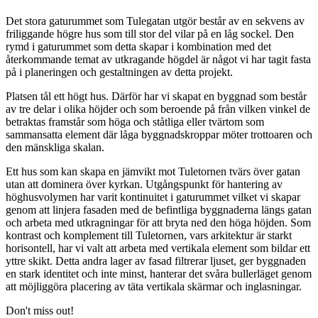
Det stora gaturummet som Tulegatan utgör består av en sekvens av
friliggande högre hus som till stor del vilar på en låg sockel. Den
rymd i gaturummet som detta skapar i kombination med det
återkommande temat av utkragande högdel är något vi har tagit fasta
på i planeringen och gestaltningen av detta projekt.
Platsen tål ett högt hus. Därför har vi skapat en byggnad som består
av tre delar i olika höjder och som beroende på från vilken vinkel de
betraktas framstår som höga och ståtliga eller tvärtom som
sammansatta element där låga byggnadskroppar möter trottoaren och
den mänskliga skalan.
Ett hus som kan skapa en jämvikt mot Tuletornen tvärs över gatan
utan att dominera över kyrkan. Utgångspunkt för hantering av
höghusvolymen har varit kontinuitet i gaturummet vilket vi skapar
genom att linjera fasaden med de befintliga byggnaderna längs gatan
och arbeta med utkragningar för att bryta ned den höga höjden. Som
kontrast och komplement till Tuletornen, vars arkitektur är starkt
horisontell, har vi valt att arbeta med vertikala element som bildar ett
yttre skikt. Detta andra lager av fasad filtrerar ljuset, ger byggnaden
en stark identitet och inte minst, hanterar det svåra bullerläget genom
att möjliggöra placering av täta vertikala skärmar och inglasningar.
Don't miss out!