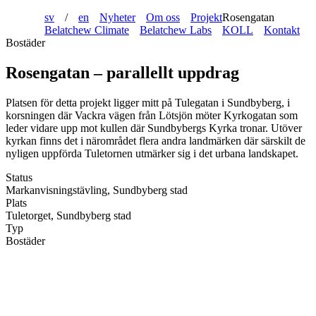
sv
/
en
Nyheter
Om oss
Projekt
Rosengatan
Belatchew Climate
Belatchew Labs
KOLL
Kontakt
Bostäder
Rosengatan – parallellt uppdrag
Platsen för detta projekt ligger mitt på Tulegatan i Sundbyberg, i
korsningen där Vackra vägen från Lötsjön möter Kyrkogatan som
leder vidare upp mot kullen där Sundbybergs Kyrka tronar. Utöver
kyrkan finns det i närområdet flera andra landmärken där särskilt de
nyligen uppförda Tuletornen utmärker sig i det urbana landskapet.
Status
Markanvisningstävling, Sundbyberg stad
Plats
Tuletorget, Sundbyberg stad
Typ
Bostäder