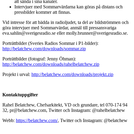
att sända i sina kanaler.
Intervjuer med Sommarvärdarna kan göras på distans och
pressbilder kommer att finnas.
Vid intresse för att bädda in radioljudet, ta del av bildströmmen och
göra intervjuer med Sommarvärdar, anmäl till pressansvariga
eva.sahlin@sverigesradio.se eller molly.brunner@sverigesradio.se.
Porträttbilder (Sveries Radios Sommar i P1-bilder):
http://belatchew.com/downloads/sommar.zip
Porträttbilder (fotograf: Jenny Öhman):
http://belatchew.com/downloads/rahelbelatchew.zip
Projekt i urval:
http://belatchew.com/downloads/projekt.zip
Kontaktuppgifter
Rahel Belatchew, Chefsarkitekt, VD och grundare, tel 070-174 94
32, pr@belatchew.com, Twitter och Instagram: @rahelbelatchew
Webb:
https://belatchew.com/
, Twitter och Instagram: @belatchew