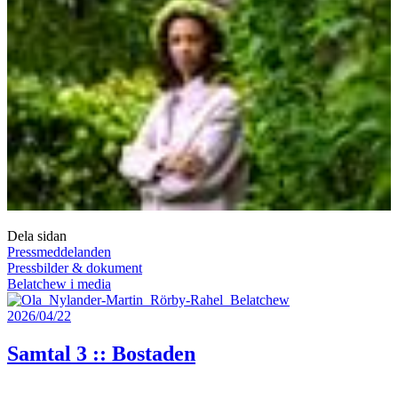
Dela sidan
Pressmeddelanden
Pressbilder & dokument
Belatchew i media
2026/04/22
Samtal 3 :: Bostaden