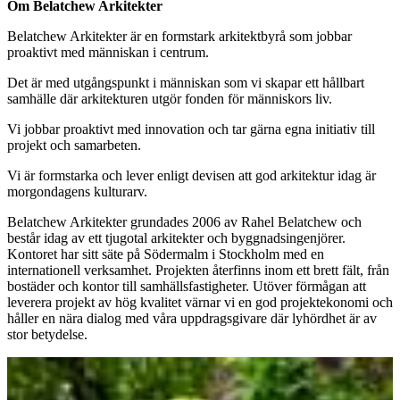
Om Belatchew Arkitekter
Belatchew Arkitekter är en formstark arkitektbyrå som jobbar
proaktivt med människan i centrum.
Det är med utgångspunkt i människan som vi skapar ett hållbart
samhälle där arkitekturen utgör fonden för människors liv.
Vi jobbar proaktivt med innovation och tar gärna egna initiativ till
projekt och samarbeten.
Vi är formstarka och lever enligt devisen att god arkitektur idag är
morgondagens kulturarv.
Belatchew Arkitekter grundades 2006 av Rahel Belatchew och
består idag av ett tjugotal arkitekter och byggnadsingenjörer.
Kontoret har sitt säte på Södermalm i Stockholm med en
internationell verksamhet. Projekten återfinns inom ett brett fält, från
bostäder och kontor till samhällsfastigheter. Utöver förmågan att
leverera projekt av hög kvalitet värnar vi en god projektekonomi och
håller en nära dialog med våra uppdragsgivare där lyhördhet är av
stor betydelse.