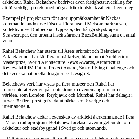
arkitektur. Rahel Belatchew bedriver även fastighetsutveckling för
att förverkliga projekt med höga arkitektoniska kvaliteter i egen regi.
Exempel på projekt som rönt stor uppmärksamhet är Nackas
kommande landmärke Discus, Florahuset i Midsommarkransen,
kollektivhuset Rudbeckia i Uppsala, den håriga skyskrapan
Strawscraper, den urbana insektsfarmen BuzzBuilding samt ett antal
villor.
Rahel Belatchew har utsetts till Årets arkitekt och Belatchew
Arkitekter och har fått flera utmärkelser, bland annat Architecture
Masterprize, World Architecture News Awards, Architectural
Review MIPIM Future Project Award, Smart Living Challenge och
det svenska nationella designpriset Design S.
Belatchews verk har visats på flera museer och Rahel har
representerat Sverige på arkitektoniska evenemang runt om i
världen, som London, Reykjavik och Mumbai.
Rahel har deltagit i
juryer för flera prestigefyllda utmärkelser i Sverige och
internationellt.
Rahel Belatchew deltar i egenskap av arkitekt återkommande i flera
TV- och radioprogram. Belatchew föreläser även regelbundet om
arkitektur och stadsbyggnad i Sverige och utomlands.
– Mitt Sommar kommer att handla om språk, arkitektur och minnen.