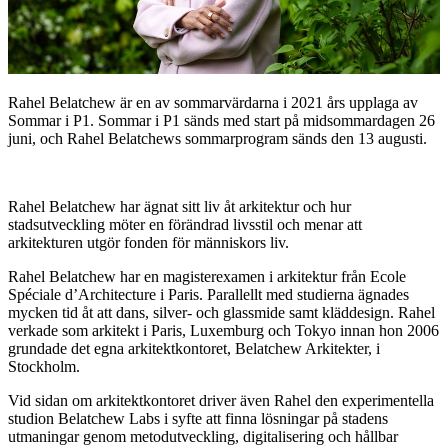
Rahel Belatchew är en av sommarvärdarna i 2021 års upplaga av
Sommar i P1. Sommar i P1 sänds med start på midsommardagen 26
juni, och Rahel Belatchews sommarprogram sänds den 13 augusti.
Rahel Belatchew har ägnat sitt liv åt arkitektur och hur
stadsutveckling möter en förändrad livsstil och menar att
arkitekturen utgör fonden för människors liv.
Rahel Belatchew har en magisterexamen i arkitektur från Ecole
Spéciale d’Architecture i Paris.
Parallellt med studierna ägnades
mycken tid åt att dans, silver- och glassmide samt kläddesign.
Rahel
verkade som arkitekt i Paris, Luxemburg och Tokyo innan hon 2006
grundade det egna arkitektkontoret, Belatchew Arkitekter, i
Stockholm.
Vid sidan om arkitektkontoret driver även Rahel den experimentella
studion Belatchew Labs i syfte att finna lösningar på stadens
utmaningar genom metodutveckling, digitalisering och hållbar