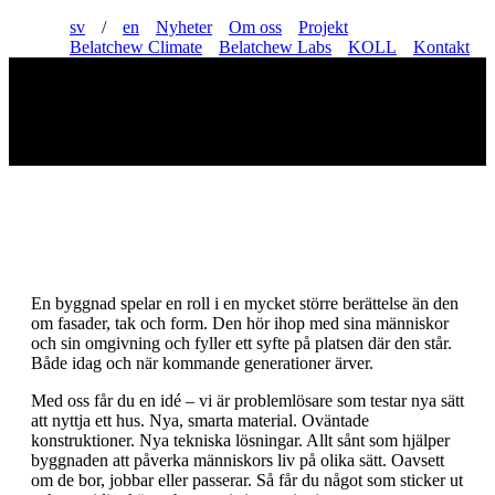
sv
/
en
Nyheter
Om oss
Projekt
Belatchew Climate
Belatchew Labs
KOLL
Kontakt
Vi är mer än arkitekter
Läs mer
En byggnad spelar en roll i en mycket större berättelse än den
om fasader, tak och form. Den hör ihop med sina människor
och sin omgivning och fyller ett syfte på platsen där den står.
Både idag och när kommande generationer ärver.
Med oss får du en idé – vi är problemlösare som testar nya sätt
att nyttja ett hus. Nya, smarta material. Oväntade
konstruktioner. Nya tekniska lösningar. Allt sånt som hjälper
byggnaden att påverka människors liv på olika sätt. Oavsett
om de bor, jobbar eller passerar. Så får du något som sticker ut