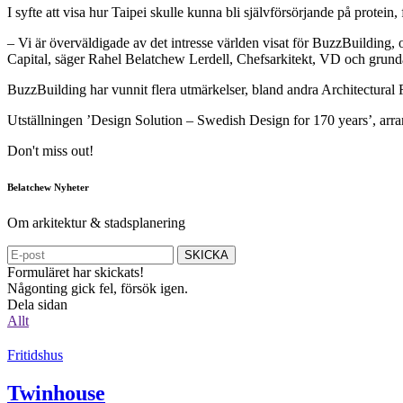
I syfte att visa hur Taipei skulle kunna bli självförsörjande på prot
– Vi är överväldigade av det intresse världen visat för BuzzBuilding,
Capital, säger Rahel Belatchew Lerdell, Chefsarkitekt, VD och grund
BuzzBuilding har vunnit flera utmärkelser, bland andra Architectur
Utställningen ’Design Solution – Swedish Design for 170 years’, arr
Don't miss out!
Belatchew Nyheter
Om arkitektur & stadsplanering
SKICKA
Formuläret har skickats!
Någonting gick fel, försök igen.
Dela sidan
Allt
Fritidshus
Twinhouse