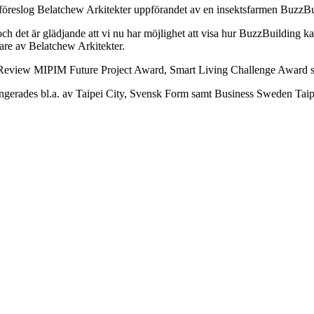
ein, föreslog Belatchew Arkitekter uppförandet av en insektsfarmen BuzzB
 och det är glädjande att vi nu har möjlighet att visa hur BuzzBuilding
are av Belatchew Arkitekter.
al Review MIPIM Future Project Award, Smart Living Challenge Award 
angerades bl.a. av Taipei City, Svensk Form samt Business Sweden Taip