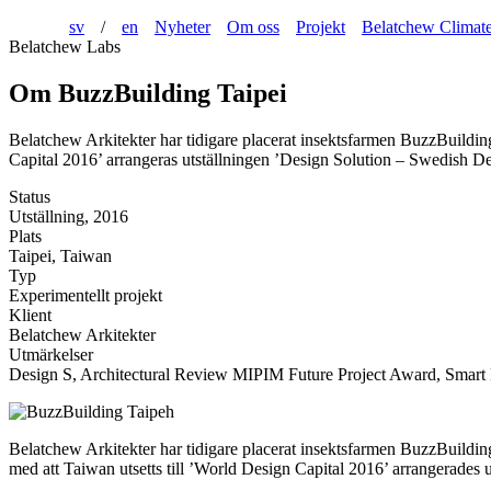
sv
/
en
Nyheter
Om oss
Projekt
Belatchew Climat
Belatchew Labs
Om BuzzBuilding Taipei
Belatchew Arkitekter har tidigare placerat insektsfarmen BuzzBuildin
Capital 2016’ arrangeras utställningen ’Design Solution – Swedish Des
Status
Utställning, 2016
Plats
Taipei, Taiwan
Typ
Experimentellt projekt
Klient
Belatchew Arkitekter
Utmärkelser
Design S, Architectural Review MIPIM Future Project Award, Smart
Belatchew Arkitekter har tidigare placerat insektsfarmen BuzzBuildi
med att Taiwan utsetts till ’World Design Capital 2016’ arrangerades 