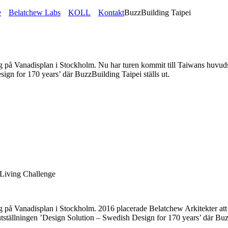
e
Belatchew Labs
KOLL
Kontakt
BuzzBuilding Taipei
g på Vanadisplan i Stockholm. Nu har turen kommit till Taiwans huvuds
ign for 170 years’ där BuzzBuilding Taipei ställs ut.
 Living Challenge
ng på Vanadisplan i Stockholm. 2016 placerade Belatchew Arkitekter at
utställningen ’Design Solution – Swedish Design for 170 years’ där Buzz