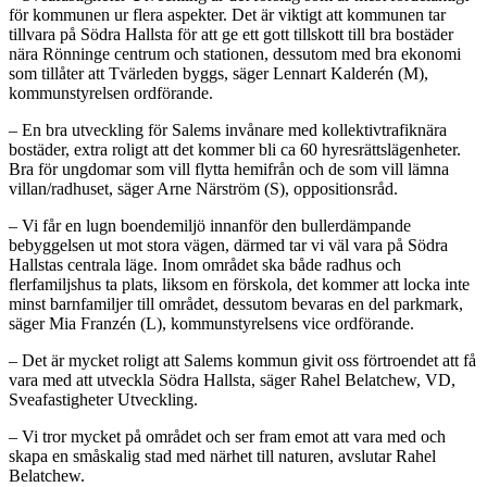
för kommunen ur flera aspekter. Det är viktigt att kommunen tar
tillvara på Södra Hallsta för att ge ett gott tillskott till bra bostäder
nära Rönninge centrum och stationen, dessutom med bra ekonomi
som tillåter att Tvärleden byggs, säger Lennart Kalderén (M),
kommunstyrelsen ordförande.
– En bra utveckling för Salems invånare med kollektivtrafiknära
bostäder, extra roligt att det kommer bli ca 60 hyresrättslägenheter.
Bra för ungdomar som vill flytta hemifrån och de som vill lämna
villan/radhuset, säger Arne Närström (S), oppositionsråd.
– Vi får en lugn boendemiljö innanför den bullerdämpande
bebyggelsen ut mot stora vägen, därmed tar vi väl vara på Södra
Hallstas centrala läge. Inom området ska både radhus och
flerfamiljshus ta plats, liksom en förskola, det kommer att locka inte
minst barnfamiljer till området, dessutom bevaras en del parkmark,
säger Mia Franzén (L), kommunstyrelsens vice ordförande.
– Det är mycket roligt att Salems kommun givit oss förtroendet att få
vara med att utveckla Södra Hallsta, säger Rahel Belatchew, VD,
Sveafastigheter Utveckling.
– Vi tror mycket på området och ser fram emot att vara med och
skapa en småskalig stad med närhet till naturen, avslutar Rahel
Belatchew.