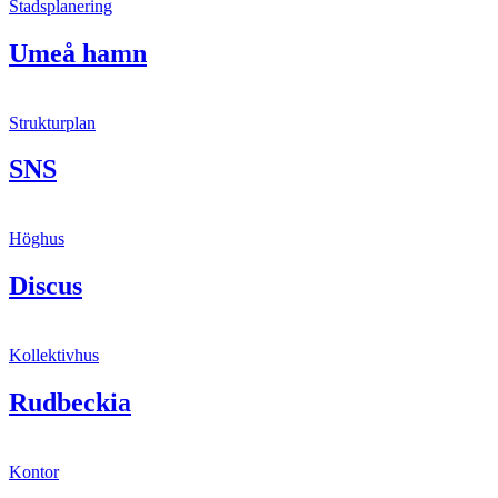
Stadsplanering
Umeå hamn
Strukturplan
SNS
Höghus
Discus
Kollektivhus
Rudbeckia
Kontor