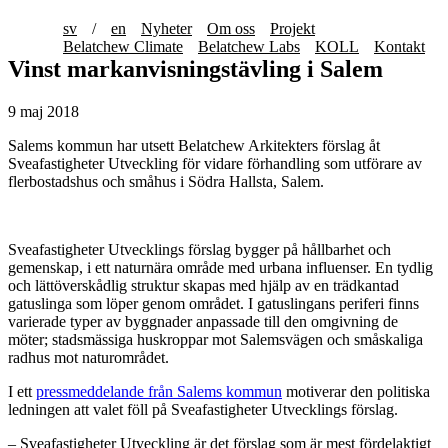
sv
/
en
Nyheter
Om oss
Projekt
Belatchew Climate
Belatchew Labs
KOLL
Kontakt
Vinst markanvisningstävling i Salem
9 maj 2018
Salems kommun har utsett Belatchew Arkitekters förslag åt
Sveafastigheter Utveckling för vidare förhandling som utförare av
flerbostadshus och småhus i Södra Hallsta, Salem.
Sveafastigheter Utvecklings förslag bygger på hållbarhet och
gemenskap, i ett naturnära område med urbana influenser. En tydlig
och lättöverskådlig struktur skapas med hjälp av en trädkantad
gatuslinga som löper genom området. I gatuslingans periferi finns
varierade typer av byggnader anpassade till den omgivning de
möter; stadsmässiga huskroppar mot Salemsvägen och småskaliga
radhus mot naturområdet.
I ett
pressmeddelande från Salems kommun
motiverar den politiska
ledningen att valet föll på Sveafastigheter Utvecklings förslag.
– Sveafastigheter Utveckling är det förslag som är mest fördelaktigt