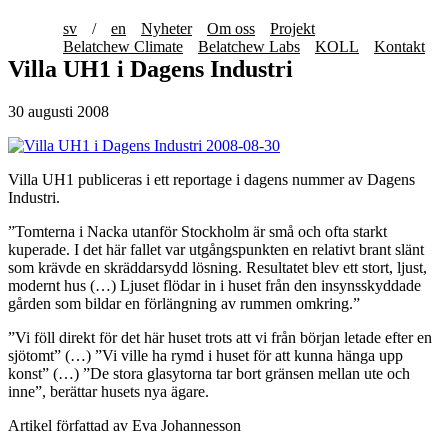
sv
/
en
Nyheter
Om oss
Projekt
Belatchew Climate
Belatchew Labs
KOLL
Kontakt
Villa UH1 i Dagens Industri
30 augusti 2008
Villa UH1 publiceras i ett reportage i dagens nummer av Dagens
Industri.
”Tomterna i Nacka utanför Stockholm är små och ofta starkt
kuperade. I det här fallet var utgångspunkten en relativt brant slänt
som krävde en skräddarsydd lösning. Resultatet blev ett stort, ljust,
modernt hus (…) Ljuset flödar in i huset från den insynsskyddade
gården som bildar en förlängning av rummen omkring.”
”Vi föll direkt för det här huset trots att vi från början letade efter en
sjötomt” (…) ”Vi ville ha rymd i huset för att kunna hänga upp
konst” (…) ”De stora glasytorna tar bort gränsen mellan ute och
inne”, berättar husets nya ägare.
Artikel författad av Eva Johannesson