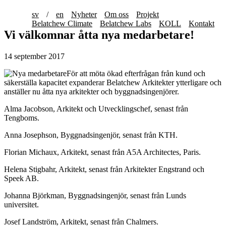
sv
/
en
Nyheter
Om oss
Projekt
Belatchew Climate
Belatchew Labs
KOLL
Kontakt
Vi välkomnar åtta nya medarbetare!
14 september 2017
För att möta ökad efterfrågan från kund och
säkerställa kapacitet expanderar Belatchew Arkitekter ytterligare och
anställer nu åtta nya arkitekter och byggnadsingenjörer.
Alma Jacobson, Arkitekt och Utvecklingschef, senast från
Tengboms.
Anna Josephson, Byggnadsingenjör, senast från KTH.
Florian Michaux, Arkitekt, senast från A5A Architectes, Paris.
Helena Stigbahr, Arkitekt, senast från Arkitekter Engstrand och
Speek AB.
Johanna Björkman, Byggnadsingenjör, senast från Lunds
universitet.
Josef Landström, Arkitekt, senast från Chalmers.