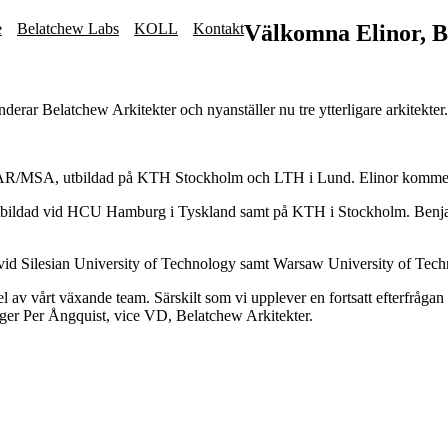
e
Belatchew Labs
KOLL
Kontakt
Välkomna Elinor, B
derar Belatchew Arkitekter och nyanställer nu tre ytterligare arkitekter.
t SAR/MSA, utbildad på KTH Stockholm och LTH i Lund. Elinor kommer
bildad vid HCU Hamburg i Tyskland samt på KTH i Stockholm. Benjami
vid Silesian University of Technology samt Warsaw University of Tec
l av vårt växande team. Särskilt som vi upplever en fortsatt efterfrågan 
ger Per Ångquist, vice VD, Belatchew Arkitekter.