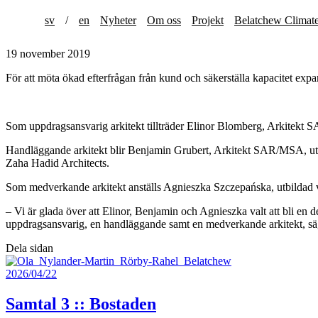
sv
/
en
Nyheter
Om oss
Projekt
Belatchew Climat
19 november 2019
För att möta ökad efterfrågan från kund och säkerställa kapacitet expan
Som uppdragsansvarig arkitekt tillträder Elinor Blomberg, Arkitek
Handläggande arkitekt blir Benjamin Grubert, Arkitekt SAR/MSA, ut
Zaha Hadid Architects.
Som medverkande arkitekt anställs Agnieszka Szczepańska, utbildad 
– Vi är glada över att Elinor, Benjamin och Agnieszka valt att bli en de
uppdragsansvarig, en handläggande samt en medverkande arkitekt, sä
Dela sidan
2026/04/22
Samtal 3 :: Bostaden