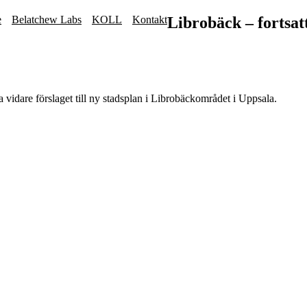
e
Belatchew Labs
KOLL
Kontakt
Librobäck – fortsat
 vidare förslaget till ny stadsplan i Librobäckområdet i Uppsala.