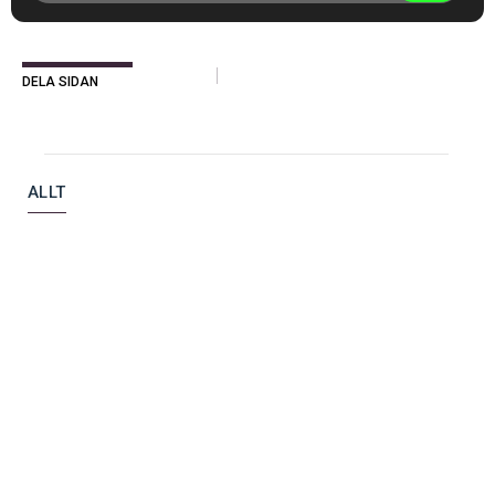
DELA SIDAN
ALLT
BOSTÄDER
BJÖRK & PLAZA – NORRA
DJURGÅRDSSTADEN