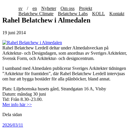
sv
/
en
Nyheter
Om oss
Projekt
Belatchew Climate
Belatchew Labs
KOLL
Kontakt
Rahel Belatchew i Almedalen
19 juni 2014
Rahel Belatchew Lerdell deltar under Almedalsveckan på
Arkitektur- och Designdagen, som anordnas av Sveriges Arkitekter,
Svensk Form, och Arkitektur- och designcentrum.
I samband med Almedalen publicerar Sveriges Arkitekter tidningen
”Arkitektur för framtiden”, där Rahel Belatchew Lerdell intervjuas
om hur att bygga bostäder för alla plånböcker, bland annat.
Plats: Liljehornska husets gård, Strandgatan 16 A, Visby
Datum: måndag 30 juni
Tid: Från 8.30–23.00.
Mer info här >>
Dela sidan
2026/03/11