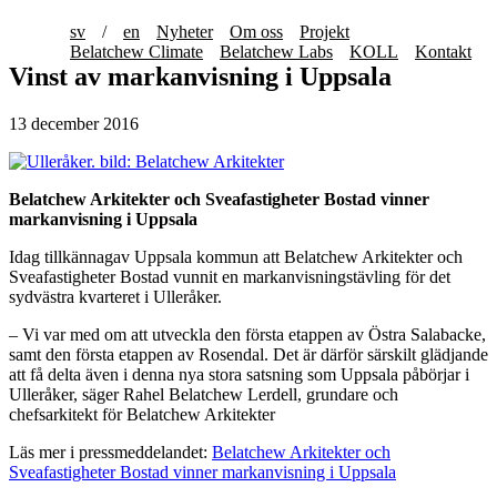
sv
/
en
Nyheter
Om oss
Projekt
Belatchew Climate
Belatchew Labs
KOLL
Kontakt
Vinst av markanvisning i Uppsala
13 december 2016
Belatchew Arkitekter och Sveafastigheter Bostad vinner
markanvisning i Uppsala
Idag tillkännagav Uppsala kommun att Belatchew Arkitekter och
Sveafastigheter Bostad vunnit en markanvisningstävling för det
sydvästra kvarteret i Ulleråker.
– Vi var med om att utveckla den första etappen av Östra Salabacke,
samt den första etappen av Rosendal. Det är därför särskilt glädjande
att få delta även i denna nya stora satsning som Uppsala påbörjar i
Ulleråker, säger Rahel Belatchew Lerdell, grundare och
chefsarkitekt för Belatchew Arkitekter
Läs mer i pressmeddelandet:
Belatchew Arkitekter och
Sveafastigheter Bostad vinner markanvisning i Uppsala