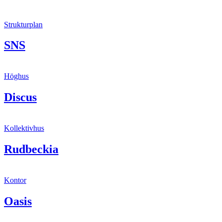
Strukturplan
SNS
Höghus
Discus
Kollektivhus
Rudbeckia
Kontor
Oasis