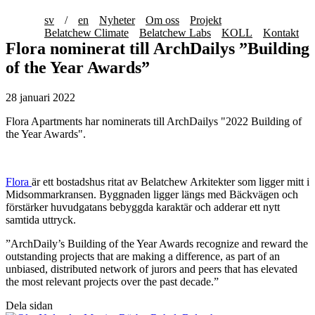
sv
/
en
Nyheter
Om oss
Projekt
Belatchew Climate
Belatchew Labs
KOLL
Kontakt
Flora nominerat till ArchDailys ”Building
of the Year Awards”
28 januari 2022
Flora Apartments har nominerats till ArchDailys "2022 Building of
the Year Awards".
Flora
är ett bostadshus ritat av Belatchew Arkitekter som ligger mitt i
Midsommarkransen. Byggnaden ligger längs med Bäckvägen och
förstärker huvudgatans bebyggda karaktär och adderar ett nytt
samtida uttryck.
”ArchDaily’s Building of the Year Awards recognize and reward the
outstanding projects that are making a difference, as part of an
unbiased, distributed network of jurors and peers that has elevated
the most relevant projects over the past decade.”
Dela sidan