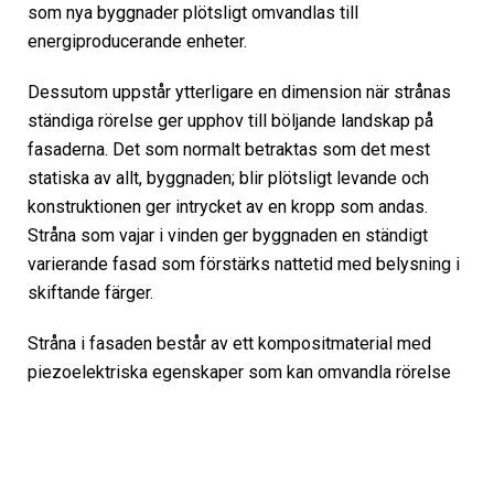
som nya byggnader plötsligt omvandlas till
energiproducerande enheter.
Dessutom uppstår ytterligare en dimension när strånas
ständiga rörelse ger upphov till böljande landskap på
fasaderna. Det som normalt betraktas som det mest
statiska av allt, byggnaden; blir plötsligt levande och
konstruktionen ger intrycket av en kropp som andas.
Stråna som vajar i vinden ger byggnaden en ständigt
varierande fasad som förstärks nattetid med belysning i
skiftande färger.
Stråna i fasaden består av ett kompositmaterial med
piezoelektriska egenskaper som kan omvandla rörelse
till elektrisk energi. Piezoelektricitet uppstår när vissa
kristallers deformation omvandlas till elektricitet.
Tekniken har fördelar jämfört med traditionella
vindturbiner då den är tyst och inte stör djur- och