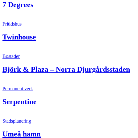
7 Degrees
Fritidshus
Twinhouse
Bostäder
Björk & Plaza – Norra Djurgårdsstaden
Permanent verk
Serpentine
Stadsplanering
Umeå hamn