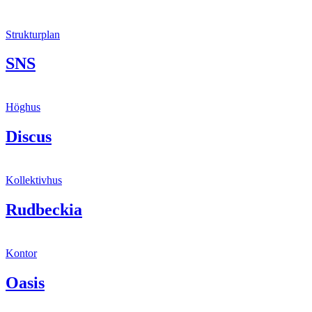
Strukturplan
SNS
Höghus
Discus
Kollektivhus
Rudbeckia
Kontor
Oasis