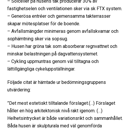
– Solceller på husens tak producerar 30% av
fastighetselen och ventilationen sker via sk FTX system.
– Generösa entréer och gemensamma takterrasser
skapar mötesplatser för de boende.
– Avfallsmängder minimeras genom avfallskvarnar och
sophämtning sker via sopsug.
– Husen har gröna tak som absorberar regnvattnet och
minskar belastningen på dagvattensystemet.
– Cykling uppmuntras genom väl tilltagna och
lättillgängliga cykeluppställningar.
Följade citat är hämtade ur bedömningsgruppens
utvärdering:
”Det mest estetiskt tilltalande förslaget.(…) Förslaget
håller en hög arkitektonisk nivå rakt igenom. (…)
Helhetsintrycket är både variationsrikt och sammanhållet.
Båda husen är skulpturala med väl genomförda