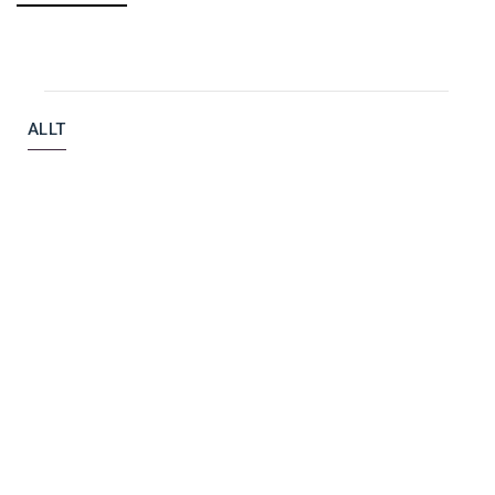
ALLT
KONTOR OCH HANDEL
7 DEGREES