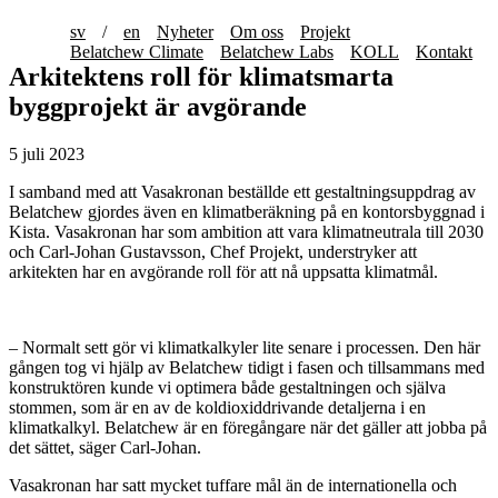
sv
/
en
Nyheter
Om oss
Projekt
Belatchew Climate
Belatchew Labs
KOLL
Kontakt
Arkitektens roll för klimatsmarta
byggprojekt är avgörande
5 juli 2023
I samband med att Vasakronan beställde ett gestaltningsuppdrag av
Belatchew gjordes även en klimatberäkning på en kontorsbyggnad i
Kista. Vasakronan har som ambition att vara klimatneutrala till 2030
och Carl-Johan Gustavsson, Chef Projekt, understryker att
arkitekten har en avgörande roll för att nå uppsatta klimatmål.
– Normalt sett gör vi klimatkalkyler lite senare i processen. Den här
gången tog vi hjälp av Belatchew tidigt i fasen och tillsammans med
konstruktören kunde vi optimera både gestaltningen och själva
stommen, som är en av de koldioxiddrivande detaljerna i en
klimatkalkyl. Belatchew är en föregångare när det gäller att jobba på
det sättet, säger Carl-Johan.
Vasakronan har satt mycket tuffare mål än de internationella och