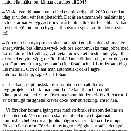
nationella målen om klimatneutralitet till 2045.
– Vi ska vara klimatneutrala i hela värdekedjan till 2030 och redan
idag är vi det i vår fastighetsdrift. Det är en utmanande målsättning
och det är när vi bygger som vi måste bli bättre, därför jobbar vi hårt
med det. För att kunna bygga klimatsmart spelar arkitekten en stor
roll.
– Om man i ett nytt projekt ska landa rätt i en klimatkalkyl, med bra
energivärde, bra klimatavtryck och bra ekonomi, ska man jobba med
formfaktorn. Det vill säga, att veta hur mycket omslutande yta, till
exempel en yttervägg, det är i förhållande till invändig uthyrningsbar
yta. Optimerar man genom att ha lite fasad och tak blir det samtidigt
lite material. Och då har man automatiskt också lägre
koldioxidutsläpp, säger Carl-Johan.
Carl-Johan är optimistisk inför framtiden och att fler nya
byggprojekt ska bli klimatneutrala. De kan till och med bli
klimatpositiva, tack vare trästommar som binder koldioxid. Återbruk
av befintliga fastigheter kräver dock mer utveckling, anser han.
– Vi försöker komma igång mer med återbruk eftersom det har en
stor potential. Men om man ska riva ut delar av ett gammalt
kontorshus behöver man ju hitta någon som vill köpa till exempel
fönster eller dörrar. För det finns ingen möjlighet att ställa dem på