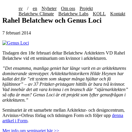
sv
/
en
Nyheter
Om oss
Projekt
Belatchew Climate
Belatchew Labs
KOLL
Kontakt
Rahel Belatchew och Genus Loci
7 februari 2014
Tisdagen den 18e februari deltar Belatchew Arkitekters VD Rahel
Belatchew vid ett seminarium om kvinnor i arkitekturen.
”Det ensamma, manliga geniet har länge varit en av arkitekturens
dominerande stereotyper. Arkitekturhistorikern Hilde Heynen har
kallat det för ”ett system som skapar många hjältar och få
hjältinnor” – av 37 Pritzker-pristagare hittills är bara två kvinnor.
Vad innebär det att vara kvinna i en bransch där ”stjärnarkitekten”
så ofta är man? Genus Loci är ett projekt som lyfter genusfrågan i
arkitekturen.”
Seminariet är ett samarbete mellan Arkitektur- och designcentrum,
Arvinius+Orfeus förlag och tidningen Form och följer upp
denna
artikel i Form
.
Mer info om seminariet här >>