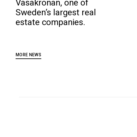
Vasakronan, one of
Sweden’s largest real
estate companies.
MORE NEWS
RESIDENTIAL
SUMMERHOUSE
SKYSCRAPER
BJÖRK & PLAZA – ROYAL
HOSPITALITY
TWINHOUSE
SEAPORT (NORRA
DISCUS